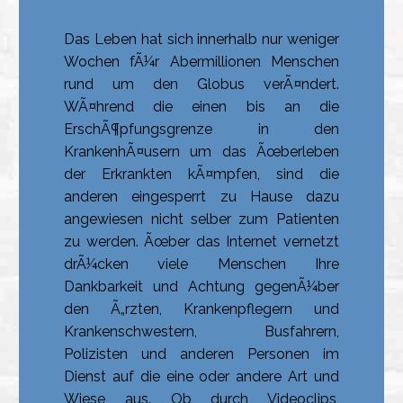
Das Leben hat sich innerhalb nur weniger
Wochen fÃ¼r Abermillionen Menschen
rund um den Globus verÃ¤ndert.
WÃ¤hrend die einen bis an die
ErschÃ¶pfungsgrenze in den
KrankenhÃ¤usern um das Ãœberleben
der Erkrankten kÃ¤mpfen, sind die
anderen eingesperrt zu Hause dazu
angewiesen nicht selber zum Patienten
zu werden. Ãœber das Internet vernetzt
drÃ¼cken viele Menschen Ihre
Dankbarkeit und Achtung gegenÃ¼ber
den Ã„rzten, Krankenpflegern und
Krankenschwestern, Busfahrern,
Polizisten und anderen Personen im
Dienst auf die eine oder andere Art und
Wiese aus. Ob durch Videoclips,