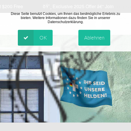
lly casino
and Start with a $200 Bonus
â± How to Tur
Diese Seite benutzt Cookies, um Ihnen das bestmögliche Erlebnis zu
bieten. Weitere Informationen dazu finden Sie in unserer
Datenschutzerklärung.
OK
Ablehnen