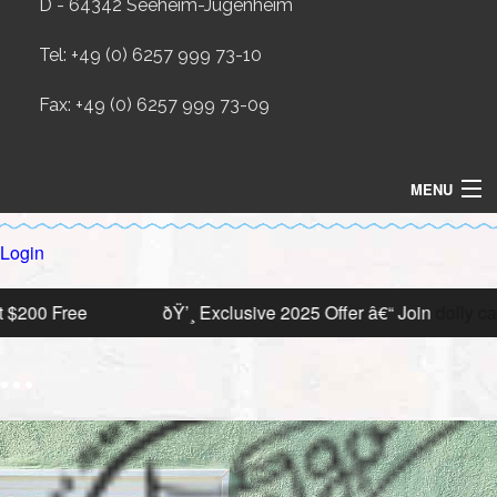
D - 64342 Seeheim-Jugenheim
Tel: +49 (0) 6257 999 73-10
Fax: +49 (0) 6257 999 73-09
MENU
HOME
Login
SHOP
lly casino
and Start with a $200 Bonus
â± How to Tur